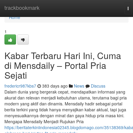
Home
trackbookmark
To
na
Home
1
Kabar Terbaru Hari Ini, Cuma
di Mensdaily – Portal Pria
Sejati
fredericr987kbs7
383 days ago
News
Discuss
Dalam dunia yang bergerak cepat, mendapatkan informasi yang
akurat dan relevan menjadi kebutuhan utama, terutama bagi pria
modern yang aktif dan dinamis. Mensdaily hadir sebagai portal
berita terkini yang tidak hanya menyajikan kabar aktual, tapi juga
menyesuaikannya dengan minat dan gaya hidup pria masa kini.
Mengapa Mensdaily Menjadi Rujukan Pria
https://beritaterkiniindonesia02345.blogdomago.com/35138369/kaba