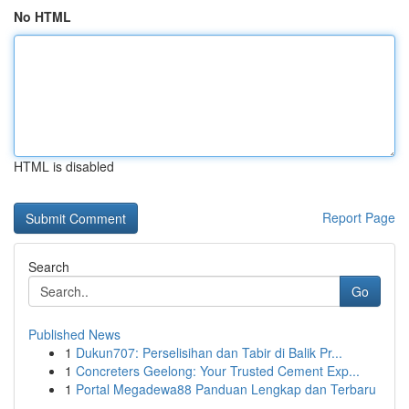
No HTML
HTML is disabled
Report Page
Search
Go
Published News
1
Dukun707: Perselisihan dan Tabir di Balik Pr...
1
Concreters Geelong: Your Trusted Cement Exp...
1
Portal Megadewa88 Panduan Lengkap dan Terbaru
...