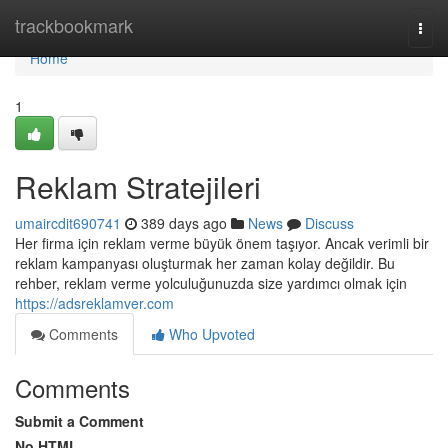
Home
trackbookmark
Togg
navi
Home
1
Reklam Stratejileri
umaircdit690741
389 days ago
News
Discuss
Her firma için reklam verme büyük önem taşıyor. Ancak verimli bir
reklam kampanyası oluşturmak her zaman kolay değildir. Bu
rehber, reklam verme yolculuğunuzda size yardımcı olmak için
https://adsreklamver.com
Comments
Who Upvoted
Comments
Submit a Comment
No HTML