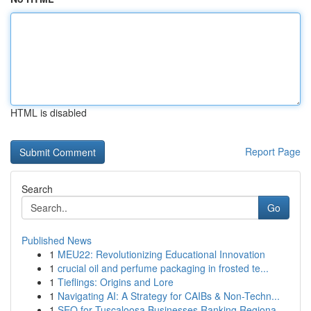
HTML is disabled
Report Page
Search
Go
Published News
1
MEU22: Revolutionizing Educational Innovation
1
crucial oil and perfume packaging in frosted te...
1
Tieflings: Origins and Lore
1
Navigating AI: A Strategy for CAIBs & Non-Techn...
1
SEO for Tuscaloosa Businesses Ranking Regiona...