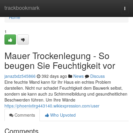
Home
trackbookmark
Togg
navi
Home
1
Mauer Trockenlegung - So
beugen Sie Feuchtigkeit vor
janazbdz545866
392 days ago
News
Discuss
Eine feuchte Wand kann für Ihr Haus ein echtes Problem
darstellen. Nicht nur schadet Feuchtigkeit dem Bauwerk selbst,
sondern sie kann auch zu Schimmelbildung und gesundheitlichen
Beschwerden führen. Um Ihre Wände
https://phoenixtirg443140.wikiexpression.com/user
Comments
Who Upvoted
Comments