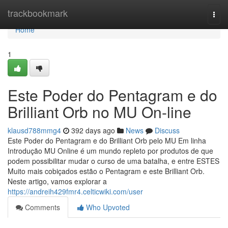
Home
trackbookmark
Togg
navi
Home
1
Este Poder do Pentagram e do
Brilliant Orb no MU On-line
klausd788mmg4
392 days ago
News
Discuss
Este Poder do Pentagram e do Brilliant Orb pelo MU Em linha
Introdução MU Online é um mundo repleto por produtos de que
podem possibilitar mudar o curso de uma batalha, e entre ESTES
Muito mais cobiçados estão o Pentagram e este Brilliant Orb.
Neste artigo, vamos explorar a
https://andreih429fmr4.celticwiki.com/user
Comments
Who Upvoted