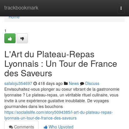
Home
trackbookmark
Togg
navi
Home
1
L'Art du Plateau-Repas
Lyonnais : Un Tour de France
des Saveurs
safaloju354697
418 days ago
News
Discuss
Envisouhaitez-vous plonger au coeur vibrant de la gastronomie
lyonnaise ? Le plateau-repas, un véritable rituel culinaire, vous
invite à une expérience gustative inoubliable. De voyages
gourmandes dans les bouchons
https://socialislife.com/story5094385/l-art-du-plateau-repas-
lyonnais-un-tour-de-france-des-saveurs
Comments
Who Upvoted