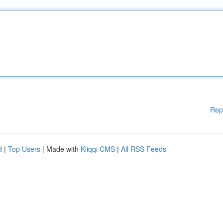
Rep
d
|
Top Users
| Made with
Kliqqi CMS
|
All RSS Feeds