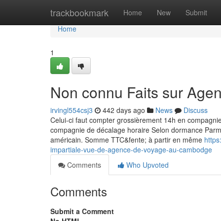
Home
trackbookmark
Home
New
Submit
Home
1
Non connu Faits sur Ag
irvingl554csj3
442 days ago
News
Discuss
Celui-ci faut compter grossièrement 14h en compagnie 
compagnie de décalage horaire Selon dormance Parmi P
américain. Somme TTC&fente; à partir en même
http
impartiale-vue-de-agence-de-voyage-au-cambodge
Comments
Who Upvoted
Comments
Submit a Comment