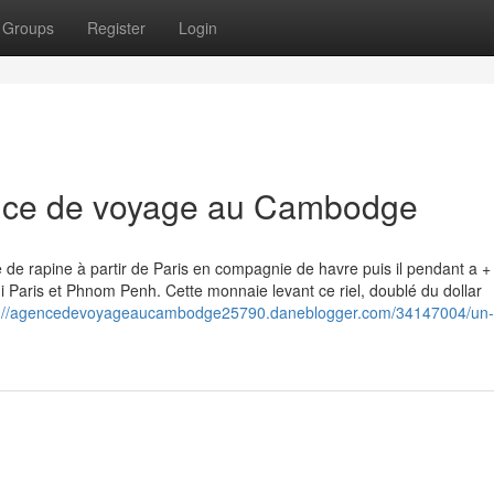
Groups
Register
Login
ence de voyage au Cambodge
de rapine à partir de Paris en compagnie de havre puis il pendant a +
aris et Phnom Penh. Cette monnaie levant ce riel, doublé du dollar
s://agencedevoyageaucambodge25790.daneblogger.com/34147004/un-