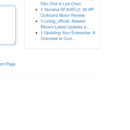
Dẫn Chơi & Lựa Chọn
1
Yamaha DF30ATL2: 30 HP
Outboard Motor Review
1
Letstg_official: Newest
Recent Latest Updates a...
1
Updating Your Enterprise: A
Overview to Com...
ort Page