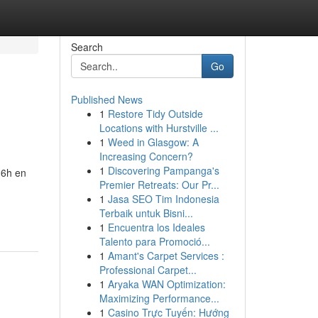
Search
Go
Published News
1
Restore Tidy Outside
Locations with Hurstville ...
1
Weed in Glasgow: A
Increasing Concern?
1
Discovering Pampanga's
 6h en
Premier Retreats: Our Pr...
1
Jasa SEO Tim Indonesia
Terbaik untuk Bisni...
1
Encuentra los Ideales
Talento para Promoció...
1
Amant's Carpet Services :
Professional Carpet...
1
Aryaka WAN Optimization:
Maximizing Performance...
1
Casino Trực Tuyến: Hướng