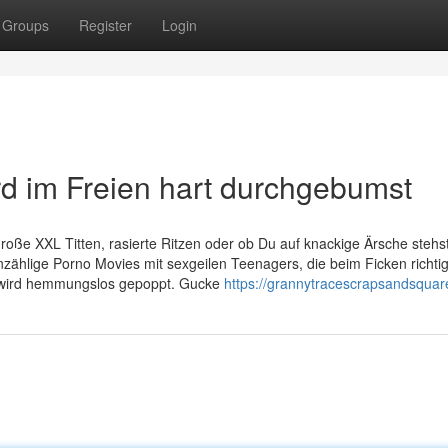
Groups
Register
Login
 im Freien hart durchgebumst
 große XXL Titten, rasierte Ritzen oder ob Du auf knackige Ärsche stehs
zählige Porno Movies mit sexgeilen Teenagers, die beim Ficken richtig
s wird hemmungslos gepoppt. Gucke
https://grannytracescrapsandsquar