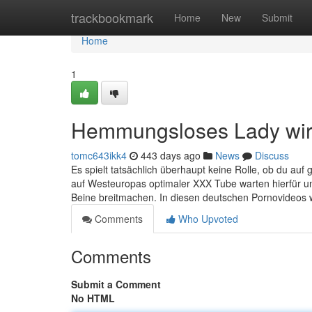
Home
trackbookmark
Home
New
Submit
Home
1
Hemmungsloses Lady wird
tomc643ikk4
443 days ago
News
Discuss
Es spielt tatsächlich überhaupt keine Rolle, ob du auf
auf Westeuropas optimaler XXX Tube warten hierfür un
Beine breitmachen. In diesen deutschen Pornovideo
Comments
Who Upvoted
Comments
Submit a Comment
No HTML