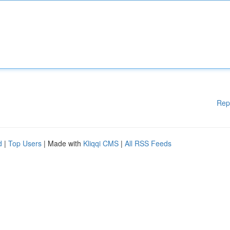
Rep
d
|
Top Users
| Made with
Kliqqi CMS
|
All RSS Feeds