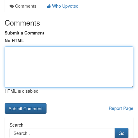
Comments
Who Upvoted
Comments
Submit a Comment
No HTML
HTML is disabled
Report Page
Search
Go