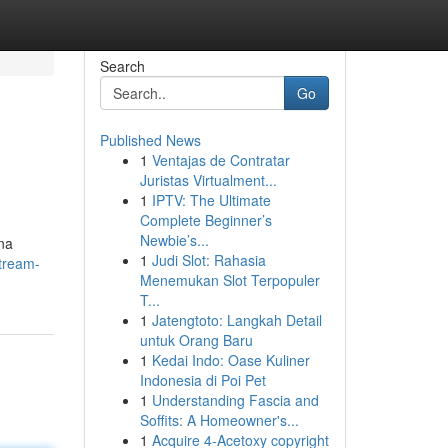
Search
Go
Published News
1
Ventajas de Contratar
Juristas Virtualment...
1
IPTV: The Ultimate
Complete Beginner’s
Newbie’s...
ina
1
Judi Slot: Rahasia
stream-
Menemukan Slot Terpopuler
T...
1
Jatengtoto: Langkah Detail
untuk Orang Baru
1
Kedai Indo: Oase Kuliner
Indonesia di Poi Pet
1
Understanding Fascia and
Soffits: A Homeowner's...
1
Acquire 4-Acetoxy copyright