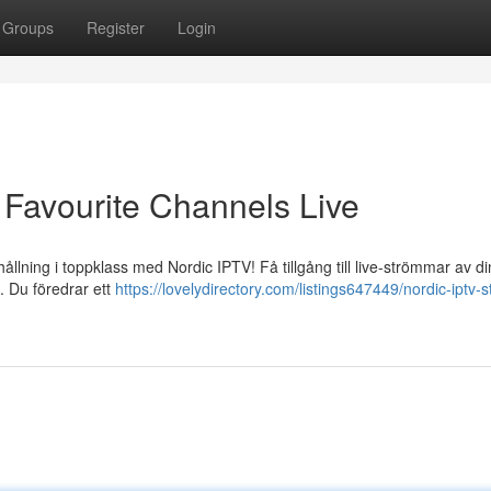
Groups
Register
Login
 Favourite Channels Live
hållning i toppklass med Nordic IPTV! Få tillgång till live-strömmar av d
. Du föredrar ett
https://lovelydirectory.com/listings647449/nordic-iptv-