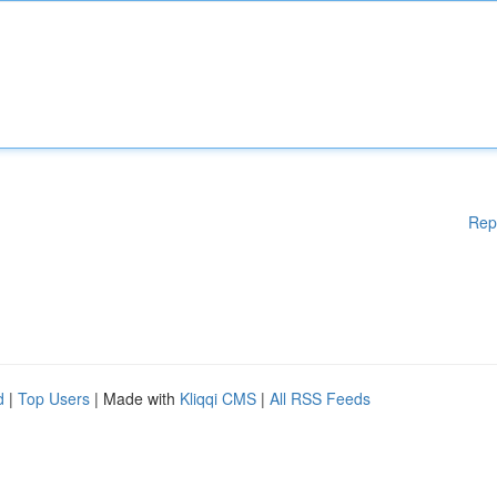
Rep
d
|
Top Users
| Made with
Kliqqi CMS
|
All RSS Feeds