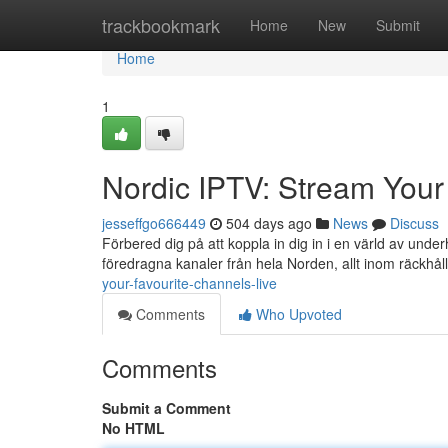
Home
trackbookmark
Home
New
Submit
Home
1
Nordic IPTV: Stream Your
jesseffgo666449
504 days ago
News
Discuss
Förbered dig på att koppla in dig in i en värld av under
föredragna kanaler från hela Norden, allt inom räckhåll
your-favourite-channels-live
Comments
Who Upvoted
Comments
Submit a Comment
No HTML