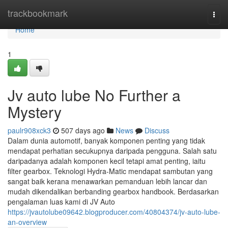
Home
trackbookmark
Togg
navi
Home
1
Jv auto lube No Further a
Mystery
paulr908xck3
507 days ago
News
Discuss
Dalam dunia automotif, banyak komponen penting yang tidak
mendapat perhatian secukupnya daripada pengguna. Salah satu
daripadanya adalah komponen kecil tetapi amat penting, iaitu
filter gearbox. Teknologi Hydra-Matic mendapat sambutan yang
sangat baik kerana menawarkan pemanduan lebih lancar dan
mudah dikendalikan berbanding gearbox handbook. Berdasarkan
pengalaman luas kami di JV Auto
https://jvautolube09642.blogproducer.com/40804374/jv-auto-lube-
an-overview