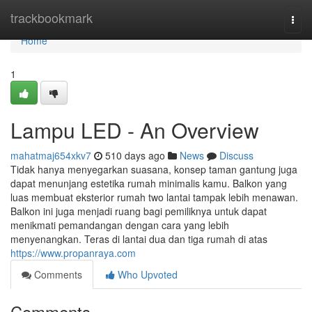
Home
trackbookmark
Togg
navi
Home
1
Lampu LED - An Overview
mahatmaj654xkv7
510 days ago
News
Discuss
Tidak hanya menyegarkan suasana, konsep taman gantung juga
dapat menunjang estetika rumah minimalis kamu. Balkon yang
luas membuat eksterior rumah two lantai tampak lebih menawan.
Balkon ini juga menjadi ruang bagi pemiliknya untuk dapat
menikmati pemandangan dengan cara yang lebih
menyenangkan. Teras di lantai dua dan tiga rumah di atas
https://www.propanraya.com
Comments
Who Upvoted
Comments