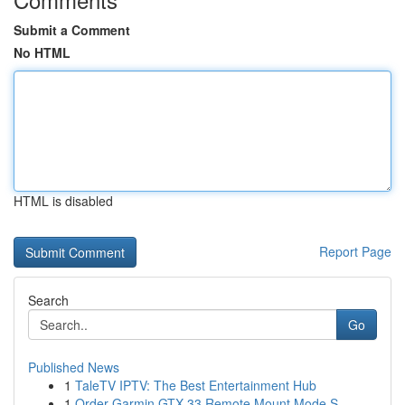
Submit a Comment
No HTML
HTML is disabled
Report Page
Search
Go
Published News
1
TaleTV IPTV: The Best Entertainment Hub
1
Order Garmin GTX-33 Remote Mount Mode S