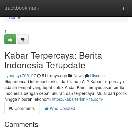
Home
trackbookmark
Togg
navi
Home
1
Kabar Terpercaya: Berita
Indonesia Terupdate
flynngsyx705197
511 days ago
News
Discuss
Siap mencari informasi terkini dari Tanah Air? Kabar Terpercaya
adalah tempat yang tepat untuk Anda. Kami menyediakan berita
Indonesia dengan cepat, akurat, dan terpercaya. Mulai dari politik
hingga hiburan, ekonomi
https://kabarterkinikita.com/
Comments
Who Upvoted
Comments