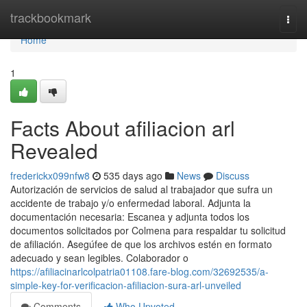
Home
trackbookmark
Togg
navi
Home
1
Facts About afiliacion arl
Revealed
frederickx099nfw8
535 days ago
News
Discuss
Autorización de servicios de salud al trabajador que sufra un
accidente de trabajo y/o enfermedad laboral. Adjunta la
documentación necesaria: Escanea y adjunta todos los
documentos solicitados por Colmena para respaldar tu solicitud
de afiliación. Asegúfee de que los archivos estén en formato
adecuado y sean legibles. Colaborador o
https://afiliacinarlcolpatria01108.fare-blog.com/32692535/a-
simple-key-for-verificacion-afiliacion-sura-arl-unveiled
Comments
Who Upvoted