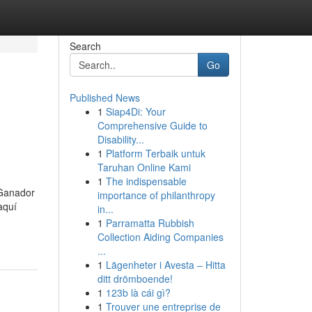
Search
Go
Published News
1
Siap4Di: Your
Comprehensive Guide to
Disability...
1
Platform Terbaik untuk
Taruhan Online Kami
1
The indispensable
íGanador
importance of philanthropy
aquí
in...
1
Parramatta Rubbish
Collection Aiding Companies
...
1
Lägenheter i Avesta – Hitta
ditt drömboende!
1
123b là cái gì?
1
Trouver une entreprise de