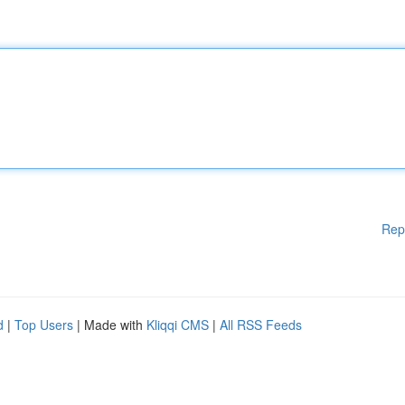
Rep
d
|
Top Users
| Made with
Kliqqi CMS
|
All RSS Feeds