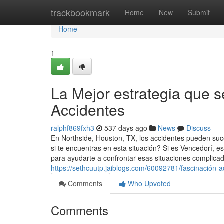
Home
trackbookmark
Home
New
Submit
Home
1
La Mejor estrategia que
Accidentes
ralphf869fxh3
537 days ago
News
Discuss
En Northside, Houston, TX, los accidentes pueden s
si te encuentras en esta situación? Si es Vencedorí, 
para ayudarte a confrontar esas situaciones complic
https://sethcuutp.jaiblogs.com/60092781/fascinación
Comments
Who Upvoted
Comments