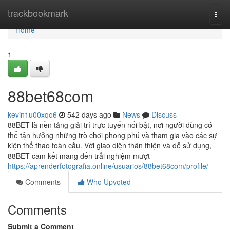
Home
trackbookmark
Togg
navi
Home
1
88bet68com
kevin1u00xqo6
542 days ago
News
Discuss
88BET là nền tảng giải trí trực tuyến nổi bật, nơi người dùng có
thể tận hưởng những trò chơi phong phú và tham gia vào các sự
kiện thể thao toàn cầu. Với giao diện thân thiện và dễ sử dụng,
88BET cam kết mang đến trải nghiệm mượt
https://aprenderfotografia.online/usuarios/88bet68com/profile/
Comments
Who Upvoted
Comments
Submit a Comment