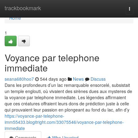
Home
trackbookmark
Togg
navi
Home
1
Voyance par telephone
immediate
seana680hoo7
544 days ago
News
Discuss
Dans les profondeurs d’un lac remarquable ensorcelé, subsistait
un temple englouti, où vivaient des sirènes dues aux mysteres de
la voyance par telephone immediate. Les légendes affirmaient
que ces créatures offraient leurs dons de prédiction juste à celle
qui prouvaient leur passion en plongeant au fond du lac, afin d’y
https://voyance-par-telephone-
imm55433.blogitright.com/33075546/voyance-par-telephone-
immediate
Comments
Who Upvoted