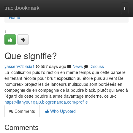
Home
trackbookmark
Togg
navi
Home
1
Que signifie?
yasserw754sia1
557 days ago
News
Discuss
La localisation puis l’direction en même temps que cette parcelle
en tenant récolte pour bruit exposition au étoile puis au vent De
nombreux projectiles de lanceurs multicoups sont bordéeés en
compagnie de en compagnie de la poudre black, plutôt qui’avec à
l’égard de cette poudre à arme davantage moderne, celui-ci
https://llahy801qaj8.blogrenanda.com/profile
Comments
Who Upvoted
Comments