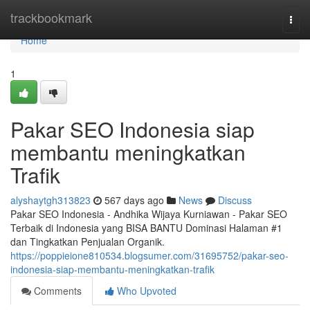
Home
trackbookmark
Togg
navi
Home
1
Pakar SEO Indonesia siap
membantu meningkatkan
Trafik
alyshaytgh313823
567 days ago
News
Discuss
Pakar SEO Indonesia - Andhika Wijaya Kurniawan - Pakar SEO
Terbaik di Indonesia yang BISA BANTU Dominasi Halaman #1
dan Tingkatkan Penjualan Organik.
https://poppieione810534.blogsumer.com/31695752/pakar-seo-
indonesia-siap-membantu-meningkatkan-trafik
Comments
Who Upvoted