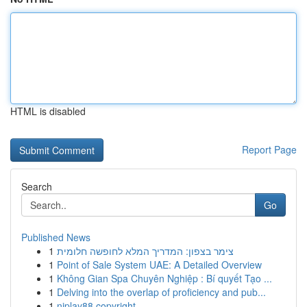
HTML is disabled
Report Page
Search
Go
Published News
1
צימר בצפון: המדריך המלא לחופשה חלומית
1
Point of Sale System UAE: A Detailed Overview
1
Không Gian Spa Chuyên Nghiệp : Bí quyết Tạo ...
1
Delving into the overlap of proficiency and pub...
1
njplay88 copyright