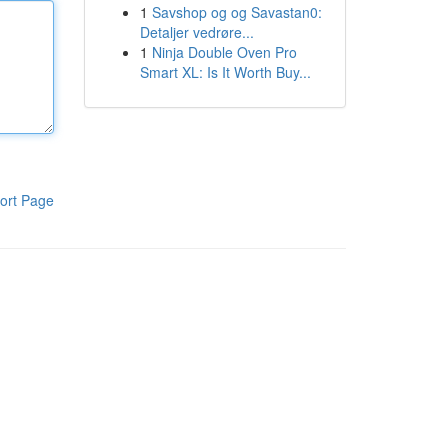
1
Savshop og og Savastan0:
Detaljer vedrøre...
1
Ninja Double Oven Pro
Smart XL: Is It Worth Buy...
ort Page