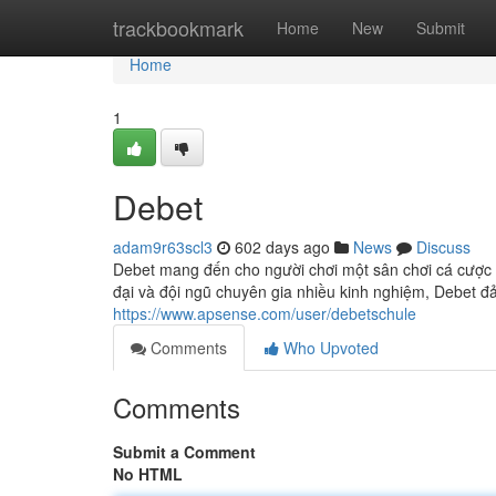
Home
trackbookmark
Home
New
Submit
Home
1
Debet
adam9r63scl3
602 days ago
News
Discuss
Debet mang đến cho người chơi một sân chơi cá cược 
đại và đội ngũ chuyên gia nhiều kinh nghiệm, Debet đ
https://www.apsense.com/user/debetschule
Comments
Who Upvoted
Comments
Submit a Comment
No HTML