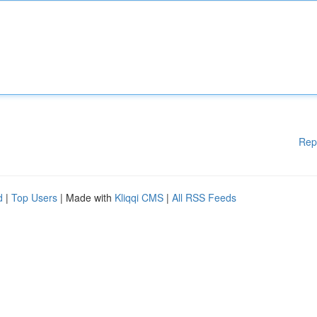
Rep
d
|
Top Users
| Made with
Kliqqi CMS
|
All RSS Feeds