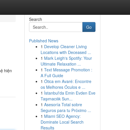
Search
Go
Published News
1
Develop Cleaner Living
Locations with Deceased ...
1
Mark Leigh's Spotify: Your
Ultimate Relaxation ...
1
Text Message Promotion :
hệ hiện
A Full Guide
1
Ótica em Avaré: Encontre
os Melhores Óculos e ...
1
İstanbul'da Emin Evden Eve
Taşımacılık Sun...
1
Asesoría Total sobre
Seguros para tu Próximo ...
1
Miami SEO Agency:
Dominate Local Search
Results