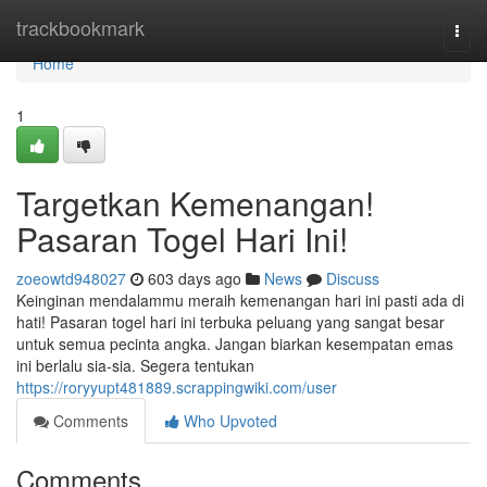
Home
trackbookmark
Togg
navi
Home
1
Targetkan Kemenangan!
Pasaran Togel Hari Ini!
zoeowtd948027
603 days ago
News
Discuss
Keinginan mendalammu meraih kemenangan hari ini pasti ada di
hati! Pasaran togel hari ini terbuka peluang yang sangat besar
untuk semua pecinta angka. Jangan biarkan kesempatan emas
ini berlalu sia-sia. Segera tentukan
https://roryyupt481889.scrappingwiki.com/user
Comments
Who Upvoted
Comments