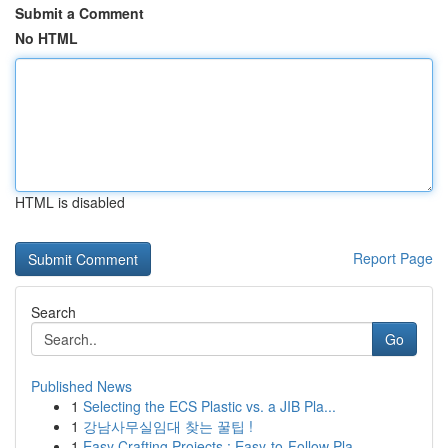
Submit a Comment
No HTML
HTML is disabled
Report Page
Search
Go
Published News
1
Selecting the ECS Plastic vs. a JIB Pla...
1
강남사무실임대 찾는 꿀팁 !
1
Easy Crafting Projects : Easy-to-Follow Pla...