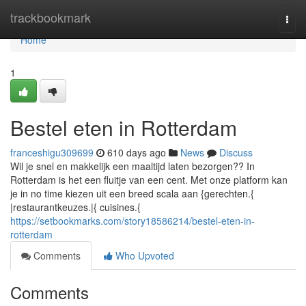
Home
trackbookmark
Togg
navi
Home
1
Bestel eten in Rotterdam
franceshigu309699
610 days ago
News
Discuss
Wil je snel en makkelijk een maaltijd laten bezorgen?? In
Rotterdam is het een fluitje van een cent. Met onze platform kan
je in no time kiezen uit een breed scala aan {gerechten.{
|restaurantkeuzes.|{ cuisines.{
https://setbookmarks.com/story18586214/bestel-eten-in-
rotterdam
Comments
Who Upvoted
Comments