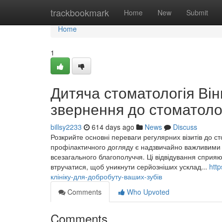
Home
trackbookmark
Home
New
Submit
Home
1
Дитяча стоматологія Він
звернення до стоматоло
billsy2233
614 days ago
News
Discuss
Розкрийте основні переваги регулярних візитів до с
профілактичного догляду є надзвичайно важливими д
всезагального благополуччя. Ці відвідування спри
втручатися, щоб уникнути серйозніших усклад...
htt
клініку-для-добробуту-ваших-зубів
Comments
Who Upvoted
Comments