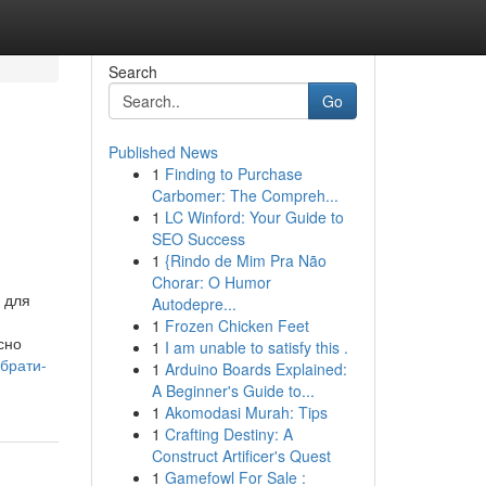
Search
Go
Published News
1
Finding to Purchase
Carbomer: The Compreh...
1
LC Winford: Your Guide to
SEO Success
1
{Rindo de Mim Pra Não
Chorar: O Humor
а для
Autodepre...
1
Frozen Chicken Feet
сно
1
I am unable to satisfy this .
ибрати-
1
Arduino Boards Explained:
A Beginner's Guide to...
1
Akomodasi Murah: Tips
1
Crafting Destiny: A
Construct Artificer's Quest
1
Gamefowl For Sale :