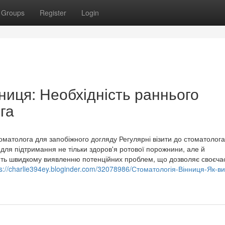
Groups
Register
Login
ниця: Необхідність раннього
га
томатолога для запобіжного догляду Регулярні візити до стоматолог
ля підтримання не тільки здоров'я ротової порожнини, але й
яють швидкому виявленню потенційних проблем, що дозволяє своєча
ps://charlie394ey.bloginder.com/32078986/Стоматологія-Вінниця-Як-в