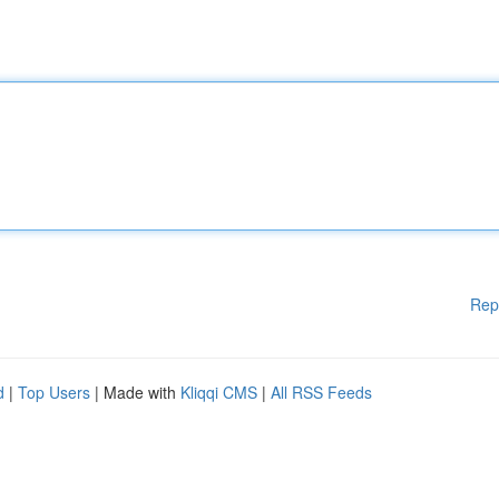
Rep
d
|
Top Users
| Made with
Kliqqi CMS
|
All RSS Feeds