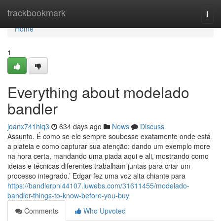
Home
trackbookmark
Togg
navi
Home
1
Everything about modelado
bandler
joanx741hlq3
634 days ago
News
Discuss
Assunto. É como se ele sempre soubesse exatamente onde está
a plateia e como capturar sua atenção: dando um exemplo more
na hora certa, mandando uma piada aqui e ali, mostrando como
ideias e técnicas diferentes trabalham juntas para criar um
processo integrado.’ Edgar fez uma voz alta chiante para
https://bandlerpnl44107.luwebs.com/31611455/modelado-
bandler-things-to-know-before-you-buy
Comments
Who Upvoted