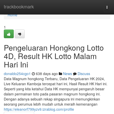
Home
trackbookmark
Togg
navi
Home
1
Pengeluaran Hongkong Lotto
4D, Result HK Lotto Malam
Hari Ini
donaldo254cgo1
638 days ago
News
Discuss
Data Magnum hongkong Terbaru, Data Pengeluaran HK 2024,
Live Keluaran Kamboja tercepat hari ini, Hasil Result HK Hari ini.
Seperti yang kita ketahui Data HK mempunyai pengaruh besar
dalam permainan toto pada pasaran magnum hongkong ini.
Dengan adanya sebuah rekap singapura ini memungkinkan
seorang perumus lebih mudah untuk meraih kemenangan
https://eleanorf799yzv9.izrablog.com/profile