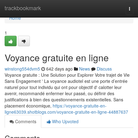
Home
trackbookmark
Togg
navi
Home
1
Voyance gratuite en ligne
winstong554dvm5
642 days ago
News
Discuss
Voyance gratuite : Une Solution pour Explorer Votre trajet de Vie
Sans Engagement ' La voyance audiotel est une porte d’entrée
naturel pour tout individu qui ont pour objectif d' calotter leur
avenir, recommandé enfermer leur passé, ou définir des
justifications à bien des questionnements existentielles. Sans
placement économique,
https://voyance-gratuite-en-
ligne63039.shotblogs.com/voyance-gratuite-en-ligne-44887637
Comments
Who Upvoted
Comments