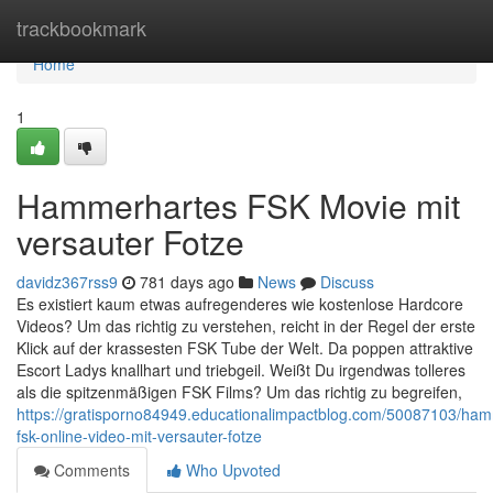
Home
trackbookmark
Home
1
Hammerhartes FSK Movie mit
versauter Fotze
davidz367rss9
781 days ago
News
Discuss
Es existiert kaum etwas aufregenderes wie kostenlose Hardcore
Videos? Um das richtig zu verstehen, reicht in der Regel der erste
Klick auf der krassesten FSK Tube der Welt. Da poppen attraktive
Escort Ladys knallhart und triebgeil. Weißt Du irgendwas tolleres
als die spitzenmäßigen FSK Films? Um das richtig zu begreifen,
https://gratisporno84949.educationalimpactblog.com/50087103/ha
fsk-online-video-mit-versauter-fotze
Comments
Who Upvoted