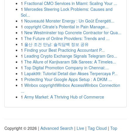
1
Fractional CMO Services in Miami: Scaling Your ...
1
Mercedes Steering Lock Problems: Causes and
Sol...
1
Nouveauté Monster Energy : Un Goût Énergéti...
1
copyright Citrate’s Potential in Pain Manage...
1
New Westminster top Concrete Contractor for Qua...
1
The Future of Online Providers: Trends and ...
1
울산 조건 만남: 솔직담백 정보 공유
1
Finding your Best Practicing Accountant P...
1
Leading Crypto Exchange Signals Telegram Gro...
1
The Allure of Kanjivaram Silk Sarees: A Timeles...
1
Top Digital Promotion Company in Chennai:...
1
Lapak99: Tutorial Detail dan Akses Terpercaya P...
1
Protecting Your Google Apps Setup : A DKIM ...
1
Winbox copyrightWinbox AccessWinbox Connection
...
1
Army Market: A Thriving Hub of Commerce
Copyright © 2026 |
Advanced Search
|
Live
|
Tag Cloud
|
Top