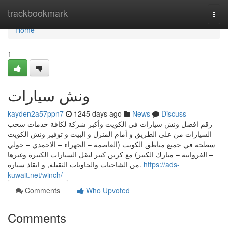
Home
trackbookmark
Togg
navi
Home
1
ونش سيارات
kayden2a57ppn7
1245 days ago
News
Discuss
رقم افضل ونش سيارات في الكويت وأكبر شركة لكافة خدمات سحب
السيارات من على الطريق و أمام المنزل و البيت و توفير ونش الكويت
سطحة في جميع مناطق الكويت (العاصمة – الجهراء – الاحمدي – حولي
– الفروانية – مبارك الكبير) مع كرين كبير لنقل السيارات الكبيرة وغيرها
من الشاحنات والحاويات الثقيلة, و انقاذ سيارة.
https://ads-
kuwait.net/winch/
Comments
Who Upvoted
Comments