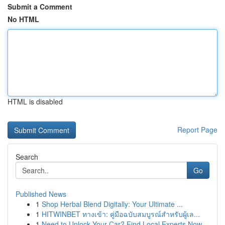
Submit a Comment
No HTML
HTML is disabled
Report Page
Search
Go
Published News
1
Shop Herbal Blend Digitally: Your Ultimate ...
1
HITWINBET ทางเข้า: คู่มือฉบับสมบูรณ์สำหรับผู้เล...
1
Need to Unlock Your Car? Find Local Experts Now